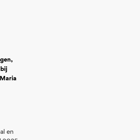
ngen,
bij
 Maria
al en