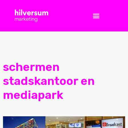
schermen
stadskantoor en
mediapark