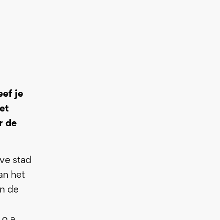
ef je
et
r de
ve stad
an het
in de
 o.a.