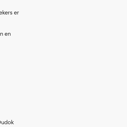
ekers er
en en
Dudok