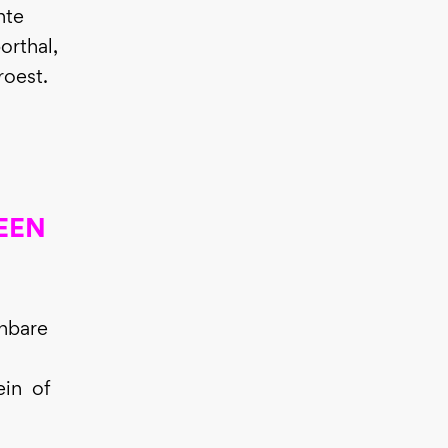
nte
orthal,
roest.
EEN
enbare
ein of