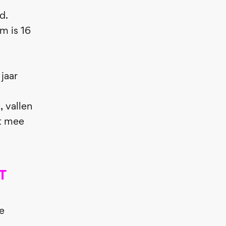
d.
m is 16
jaar
 vallen
et mee
T
e